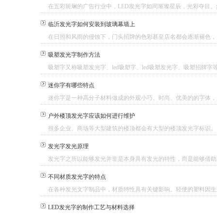
在五彩斑斓的广告行业中，LED发光字如同璀璨星辰，光彩夺目。然
临沂发光字如何安装到玻璃幕墙上
在日照和风雨的侵蚀下，门头招牌的色彩甚至店名都会逐渐褪色，所
吸塑发光字制作方法
吸塑字又称吸塑发光字、led吸塑字、led吸塑发光字、吸塑招牌字等
迷你字有哪些特点
迷你字是一种高分子材料做成的外观小巧、时尚、优美的的字体，原名
户外楼顶发光字应该如何进行维护
很多企业、商场等大型建筑的楼顶都会有大型的楼顶发光字标识。因
发光字发光原理
发光字之所以能够发光并非是本身具有发光的特性，而是能够借助不
不同材质发光字的特点
在各种发光文字制品中，材质特性具有关键影响。轻便的塑料因生产
LED发光字的制作工艺与材料选择