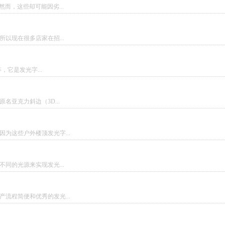
而，这些却可能因劣...
以现在很多店家在招...
，它是发光字...
亚克力斜边（3D...
为这些户外楼顶发光字...
同的光源来实现发光...
流程简便和优秀的发光...