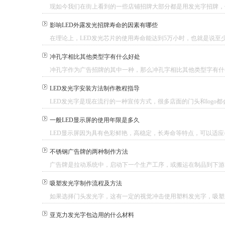
现如今我们在街上看到的一些店铺招牌大部分都是用发光字招牌，但
影响LED外露发光招牌寿命的因素有哪些
在理论上，LED发光芯片的使用寿命能达到5万小时，也就是说至少能
冲孔字相比其他类型字有什么好处
冲孔字作为广告招牌的其中一种，那么冲孔字相比其他类型字有什么
LED发光字安装方法制作教程指导
LED发光字是现在流行的一种宣传方式，很多店面的门头和logo都会
一般LED显示屏的使用年限是多久
LED显示屏因为具有色彩鲜艳，高稳定，长寿命等特点，可以适应各
不锈钢广告牌的两种制作方法
广告牌是拉动系统中，启动下一个生产工序，或搬运在制品到下游工
吸塑发光字制作流程及方法
如果选择门头发光字，这有一定的视觉冲击使用塑料发光字，吸塑发
亚克力发光字包边用的什么材料