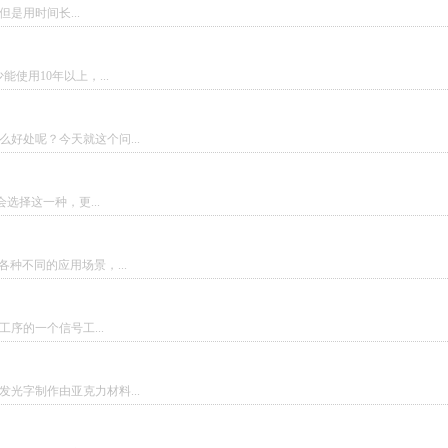
是用时间长...
使用10年以上，...
好处呢？今天就这个问...
选择这一种，更...
种不同的应用场景，...
序的一个信号工...
光字制作由亚克力材料...